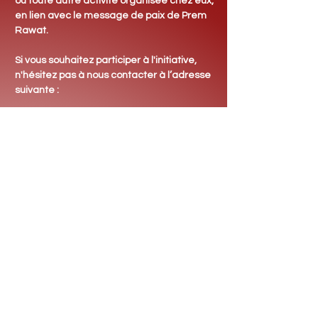
ou toute autre activité organisée chez eux,
en lien avec le message de paix de Prem
Rawat.
Si vous souhaitez participer à l'initiative,
n'hésitez pas
à nous contacter à l’adresse
suivante :
kaddujamm@gmail.com
Site Kàddu Jàmm
Chaine YouTube
Chaine WhatsApp
Kàddu Jàmm
Kàddu Jàmm