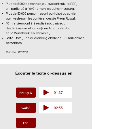
Plus de 5.000
personnes, qui avaient suivi le PEP,
ont participé
à l'évènement de Johannesburg,
Plus de 50.000 personnes ont participé ou suivie
par livestream les conférences de Prem Rawat,
10 interviews ont été réalisées
au niveau
des télévisions et radios
(9 en Afrique du Sud
et 1 à Windhoek
, en Namibie
),
Soit au total, une audience globale de 190 millions de
personnes.
(Source :
WOPG
)
Écouter le texte ci-dessus en
:
-01:37
Français
-02:55
Wolof
Fon