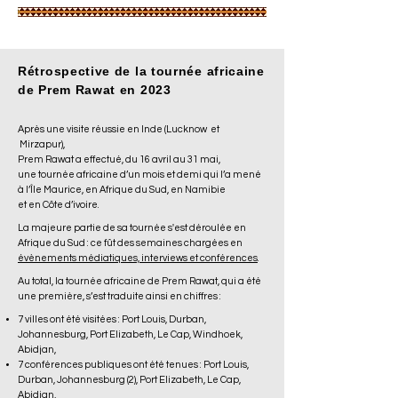
Rétrospective de la tournée africaine
de Prem Rawat en 2023
Après une visite réussie en Inde (
Luckn
ow et
Mirzapur
),
Prem Rawat a effectué
,
du 16 avril au 31 mai,
une tournée africaine d’un mois et demi qui l’a mené
à l’Île Maurice, en Afrique du Sud, en Namibie
et en Côte d’ivoire.
La majeure partie de sa tournée s'est déroulée en
Afrique du Sud : ce fût des semaines chargées en
évènements médiatiques, interviews et co
nférences
.
Au total, la tournée africaine de Prem Rawat, qui a été
une première, s’est traduite ainsi en chiffre
s :
7 villes
ont été
visitées : Port Louis, Durban,
Johannesburg, Port Elizabeth, Le Cap, Windhoek,
Abidjan,
7 conférences publiques ont été tenues : Port Louis,
Durban,
Johannesburg
(2)
,
Port Elizabeth,
Le Cap,
Abidjan,