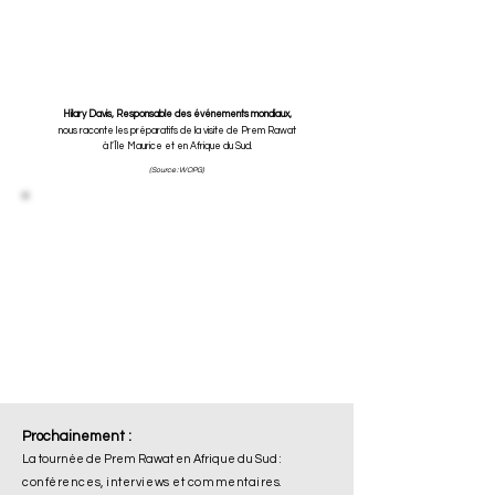
H
ilary Davis, Responsable des événements mondiaux,
nous raconte les préparatifs de la visite de Prem Rawat
à l’Île Maurice et en Afrique du Sud.
(Source : WOP
G)
Prochainement :
La
tournée
de Prem Rawat en Afrique du Sud
:
conférences, interviews et commentaires.