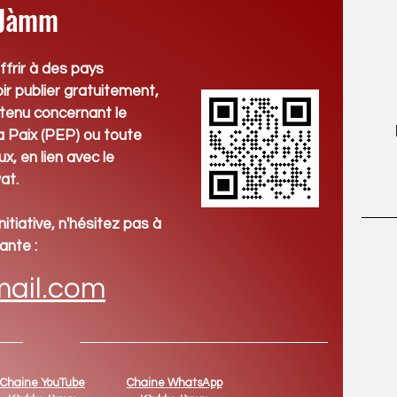
 Jàmm
ffrir à des pays
oir publier gratuitement,
tenu concernant le
 Paix (PEP) ou toute
x, en lien avec le
at.
initiative, n'hésitez pas
à
ante :
ail.com
Chaine YouTube
Chaine WhatsApp