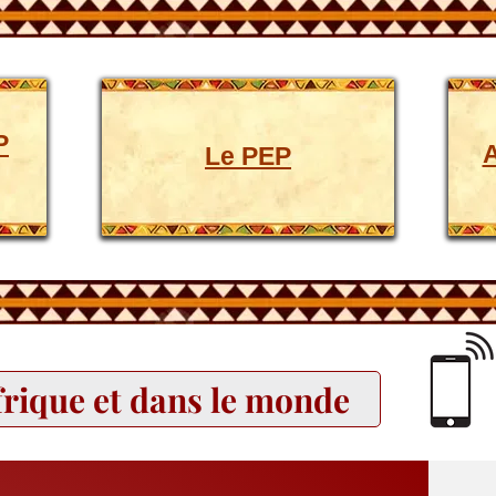
P
A
Le PEP
frique et dans le monde