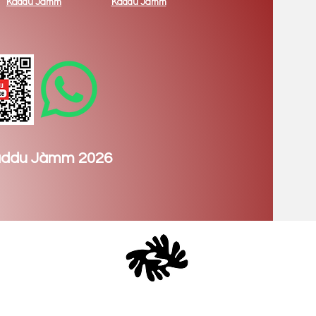
Kàddu Jàmm
Kàddu Jàmm
àddu Jàmm 2026