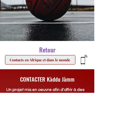
Retour
Contacts en Afrique et dans le monde
CONTACTER Kàddu Jàmm
Un projet mis en oeuvre afin d'offrir à des
pays d'Afrique,
la possibilité de pouvoir
publier gratuitement, sur le site Kàddu
Jàmm, du contenu concernant le
Programme d’Éducation pour la Paix (PEP)
ou toute autre activité organisée chez eux,
en lien avec le message de paix de Prem