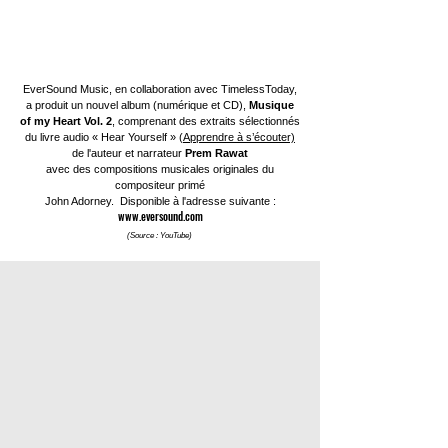
EverSound Music, en collaboration avec TimelessToday,
a produit un nouvel album (numérique et CD),
Musique
of my Heart Vol. 2
, comprenant des extraits sélectionnés
du livre audio « Hear Yourself » (
Apprendre à s’écouter)
de l'auteur et narrateur
Prem
Rawat
avec des compositions musicales originales du
compositeur primé
John Adorney. Disponible à l'adresse suivante :
www.eversound.com
(Source : YouTube)