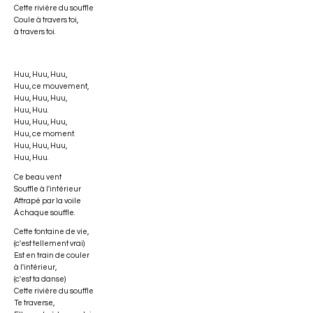
Cette rivière du souffle
Coule à travers toi,
à travers toi.
Huu, Huu, Huu,
Huu, ce mouvement,
Huu, Huu, Huu,
Huu, Huu.
Huu, Huu, Huu,
Huu, ce moment.
Huu, Huu, Huu,
Huu, Huu.
Ce beau vent
Souffle à l'i
nté
rieur
Attrapé par la voile
À chaque souffle.
Cette fontaine de vie,
(c'est tellement vrai)
Est en train de couler
à l'intérieur,
(c'est ta danse)
Cette rivière du souffle
Te traverse,