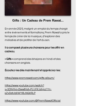
Gifts : Un Cadeau de Prem Rawat...
En année 2025, malgré un emploi du temps chargé
entre événements et formations, Prem Rawat a pris le
temps de créer de la musique, d'explorer des
mélodies et de profiter de l'art du son.
Il a composé plusieurs chansons pour les offrir en
cadeau.
«
Gifts
» comprend des bhajans en hindi et des
chansons en anglais.
Écoutez-les dès maintenant et appréciez-les :
https://www.premrawat.com/gifts-album/
https://www.youtube.com/watch?
v=5DNrfnqJSww&list=PLUQ2Jshpz1Yn-
sZvDdtJb9WYI8JNGXRLP
https://www.youtube.com/@PremRawatOfficial