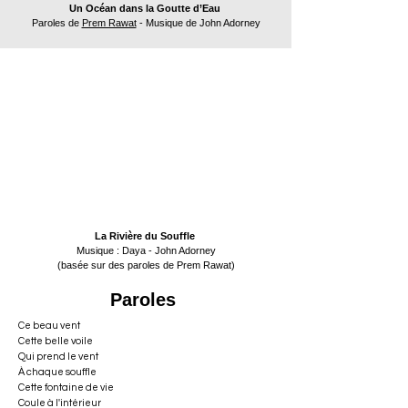
Un Océan dans la Goutte d’Eau
Paroles de
Prem Rawat
- Musique de John Adorney
La Rivière du Souffle
Musique : Daya - John Adorney
(basée sur des paroles de Prem Rawat)
Paroles
Ce beau vent
Cette belle voile
Qui prend le vent
À chaque souffle
Cette fontaine de vie
Coule à l'intérieur