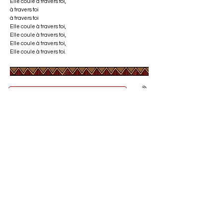
Elle coule à travers toi,
à travers toi
à travers toi
Elle coule à travers toi,
Elle coule à travers toi,
Elle coule à travers toi,
Elle coule à travers toi.
Contacts en Afrique et dans le monde
CONTACTER Kàddu Jàmm
Un projet mis en oeuvre afin d'offrir à des
pays d'Afrique,
la possibilité de pouvoir
publier gratuitement, sur le site Kàddu
Jàmm, du contenu concernant le
Programme d’Éducation pour la Paix (PEP)
ou toute autre activité organisée chez eux,
en lien avec le message de paix de Prem
Rawat.