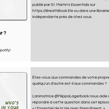
publié par St. Martin's Essentials sur
https://BreathBook.life
ou dans une librairi
indépendante près de chez vous
.
r ?
potify)
Êtes-vous aux commandes de votre propre
quelqu'un d'autre est-il aux commandes ?
L'animatrice @FilippaLagerback nous aide 
répondre à cette question dans cet épiso
« L'Essentiel de la Vie avec Prem Rawat.
»