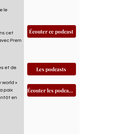
e le
Écouter ce podcast
ns cet
e avec Prem
s et de
Les podcasts
y world »
Écouter les podcasts
a paix
entôt en