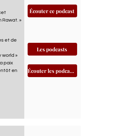
Écouter ce podcast
cet
em Rawat.
»
s et de
Les podcasts
y world »
a paix
Écouter les podcasts
entôt en