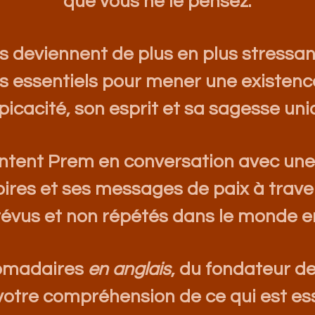
que vous ne le pensez.
s deviennent de plus en plus s
tressa
s essentiels pour mener une exist
enc
picacité, son esprit et sa sagesse uni
ntent Prem en conversation avec
une 
oires et ses messages de paix à trav
évus et non répétés dans le monde en
omadaires
en anglais
, du fondateur d
otre compréhension de ce qui est ess