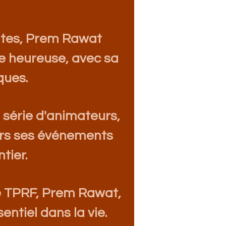
ntes, Prem Rawat
e heureuse, avec sa
ques.
série d'animateurs,
ers ses événements
tier.
e TPRF, Prem Rawat,
entiel d
ans la vie.