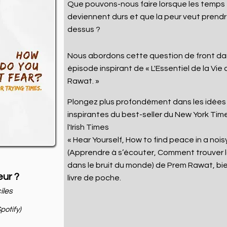
Que pouvons-nous faire lorsque les temps
deviennent durs et que la peur veut prendr
dessus ?
Nous abordons cette question de front da
épisode inspirant de
« L'Essentiel de la Vi
Rawat.
»
Plongez plus profondément dans les idées
inspirantes
du
best-seller
du New York Time
l'Irish Times
« Hear Yourself, How to find peace in a nois
(Apprendre à s’écouter, Comment trouver l
dans le bruit du monde) de Prem Rawat,
bi
eur ?
livre de poche
.
iles
potify)