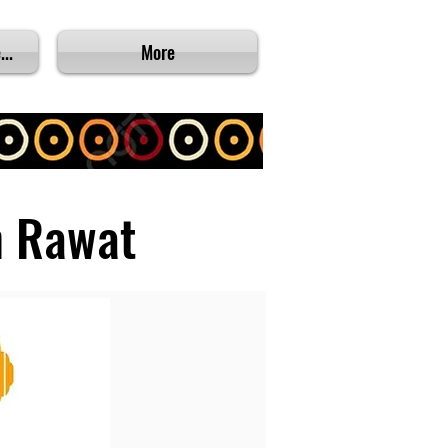
...
More
m Rawat