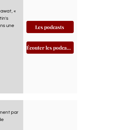
awat, «
tin's
ns une
Les podcasts
Écouter les podcasts
nnent par
de