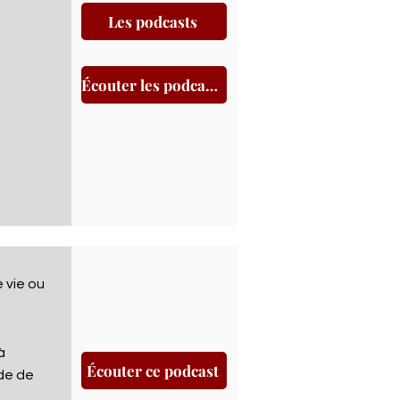
Les podcasts
e
Écouter les podcasts
 vie ou
à
Écouter ce podcast
de de