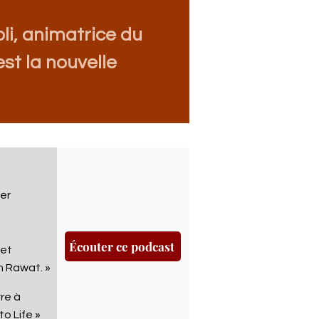
li, anima
trice du
st la nouvelle
er
Écouter ce podcast
cet
em Rawat.
»
re à
o Life »